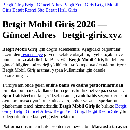
Betgit Giriş
Betgit Güncel Adres
Betgit Yeni Giriş
Betgit Mobil
Giriş
Betgit Resmi Site
Betgit Hızlı Giriş
Betgit Mobil Giriş 2026 —
Güncel Adres | betgit-giris.xyz
Betgit Mobil Giriş
için doğru adrestesiniz. Aşağıdaki bağlantılar
üzerinden
resmi siteye
güvenli şekilde ulaşabilir, üyelik açabilir ve
bonuslarınızı alabilirsiniz. Bu sayfa,
Betgit Mobil Giriş
ile ilgili en
güncel bilgileri, adres değişikliklerini ve kampanya detaylarını içerir.
Betgit Mobil Giriş araması yapan kullanıcılar için özenle
hazırlanmıştır.
Türkiye'nin önde gelen
online bahis ve casino platformlarından
biri olan bu marka, kullanıcılarına geniş bir hizmet yelpazesi sunar.
Spor bahisleri
marketi, yüksek oranlar,
canlı bahis
seçenekleri, slot
oyunları, masa oyunları, canlı casino, poker ve sanal sporlar bu
platformun temel hizmetleridir.
Betgit Mobil Giriş
ile birlikte
Betgit
Giriş
,
Betgit Güncel Adres
,
Betgit Yeni Giriş
,
Betgit Resmi Site
gibi
kategorilerde de faaliyet göstermektedir.
Platforma erişim için farklı yöntemler mevcuttur.
Masaüstü tarayıcı