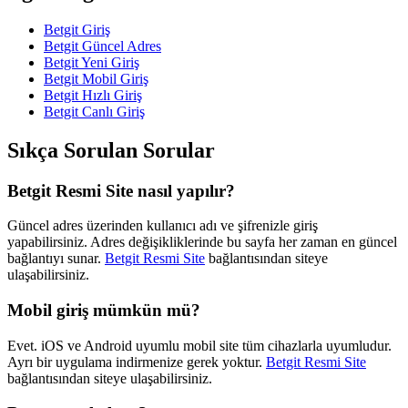
Betgit Giriş
Betgit Güncel Adres
Betgit Yeni Giriş
Betgit Mobil Giriş
Betgit Hızlı Giriş
Betgit Canlı Giriş
Sıkça Sorulan Sorular
Betgit Resmi Site nasıl yapılır?
Güncel adres üzerinden kullanıcı adı ve şifrenizle giriş
yapabilirsiniz. Adres değişikliklerinde bu sayfa her zaman en güncel
bağlantıyı sunar.
Betgit Resmi Site
bağlantısından siteye
ulaşabilirsiniz.
Mobil giriş mümkün mü?
Evet. iOS ve Android uyumlu mobil site tüm cihazlarla uyumludur.
Ayrı bir uygulama indirmenize gerek yoktur.
Betgit Resmi Site
bağlantısından siteye ulaşabilirsiniz.