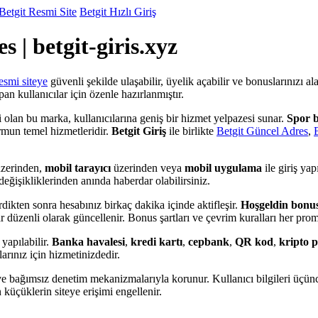
Betgit Resmi Site
Betgit Hızlı Giriş
 | betgit-giris.xyz
esmi siteye
güvenli şekilde ulaşabilir, üyelik açabilir ve bonuslarınızı al
an kullanıcılar için özenle hazırlanmıştır.
i olan bu marka, kullanıcılarına geniş bir hizmet yelpazesi sunar.
Spor b
ormun temel hizmetleridir.
Betgit Giriş
ile birlikte
Betgit Güncel Adres
,
zerinden,
mobil tarayıcı
üzerinden veya
mobil uygulama
ile giriş ya
eğişikliklerinden anında haberdar olabilirsiniz.
rdikten sonra hesabınız birkaç dakika içinde aktifleşir.
Hoşgeldin bonu
düzenli olarak güncellenir. Bonus şartları ve çevrim kuralları her prom
yapılabilir.
Banka havalesi
,
kredi kartı
,
cepbank
,
QR kod
,
kripto 
arınız için hizmetinizdedir.
ı ve bağımsız denetim mekanizmalarıyla korunur. Kullanıcı bilgileri üçün
 küçüklerin siteye erişimi engellenir.