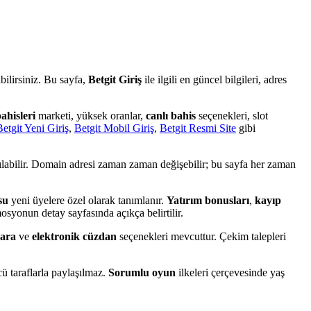
abilirsiniz. Bu sayfa,
Betgit Giriş
ile ilgili en güncel bilgileri, adres
ahisleri
marketi, yüksek oranlar,
canlı bahis
seçenekleri, slot
Betgit Yeni Giriş
,
Betgit Mobil Giriş
,
Betgit Resmi Site
gibi
pılabilir. Domain adresi zaman zaman değişebilir; bu sayfa her zaman
su
yeni üyelere özel olarak tanımlanır.
Yatırım bonusları
,
kayıp
osyonun detay sayfasında açıkça belirtilir.
para
ve
elektronik cüzdan
seçenekleri mevcuttur. Çekim talepleri
cü taraflarla paylaşılmaz.
Sorumlu oyun
ilkeleri çerçevesinde yaş