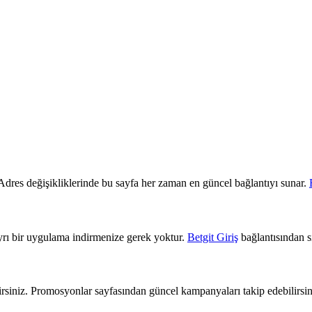
. Adres değişikliklerinde bu sayfa her zaman en güncel bağlantıyı sunar.
rı bir uygulama indirmenize gerek yoktur.
Betgit Giriş
bağlantısından si
lirsiniz. Promosyonlar sayfasından güncel kampanyaları takip edebilirsi