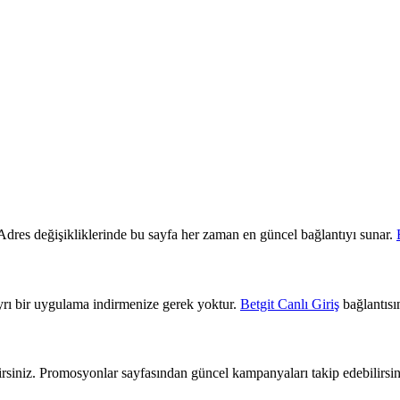
. Adres değişikliklerinde bu sayfa her zaman en güncel bağlantıyı sunar.
rı bir uygulama indirmenize gerek yoktur.
Betgit Canlı Giriş
bağlantısın
lirsiniz. Promosyonlar sayfasından güncel kampanyaları takip edebilirsi