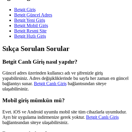
Betgit Giriş
Betgit Güncel Adres
Betgit Yeni Giriş
Betgit Mobil Giriş
Betgit Resmi Site
Betgit Hızlı Giriş
Sıkça Sorulan Sorular
Betgit Canlı Giriş nasıl yapılır?
Güncel adres üzerinden kullanıcı adı ve şifrenizle giriş
yapabilirsiniz. Adres değişikliklerinde bu sayfa her zaman en güncel
bağlantıyı sunar.
Betgit Canlı Giriş
bağlantısından siteye
ulaşabilirsiniz.
Mobil giriş mümkün mü?
Evet. iOS ve Android uyumlu mobil site tüm cihazlarla uyumludur.
Ayrı bir uygulama indirmenize gerek yoktur.
Betgit Canlı Giriş
bağlantısından siteye ulaşabilirsiniz.