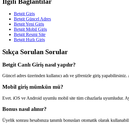
İlgili Bağlantılar
Betgit Giriş
Betgit Güncel Adres
Betgit Yeni Giriş
Betgit Mobil Giriş
Betgit Resmi Site
Betgit Hızlı Giriş
Sıkça Sorulan Sorular
Betgit Canlı Giriş nasıl yapılır?
Güncel adres üzerinden kullanıcı adı ve şifrenizle giriş yapabilirsiniz
Mobil giriş mümkün mü?
Evet. iOS ve Android uyumlu mobil site tüm cihazlarla uyumludur. Ay
Bonus nasıl alınır?
Üyelik sonrası hesabınıza tanımlı bonusları otomatik olarak kullanabi