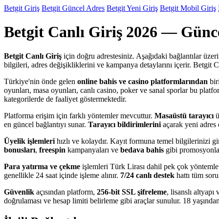
Betgit Giriş
Betgit Güncel Adres
Betgit Yeni Giriş
Betgit Mobil Giriş
Betgit Canlı Giriş 2026 — Güncel
Betgit Canlı Giriş
için doğru adrestesiniz. Aşağıdaki bağlantılar üze
bilgileri, adres değişikliklerini ve kampanya detaylarını içerir. Betgit 
Türkiye'nin önde gelen
online bahis ve casino platformlarından
bir
oyunları, masa oyunları, canlı casino, poker ve sanal sporlar bu platf
kategorilerde de faaliyet göstermektedir.
Platforma erişim için farklı yöntemler mevcuttur.
Masaüstü tarayıcı
ü
en güncel bağlantıyı sunar.
Tarayıcı bildirimlerini
açarak yeni adres d
Üyelik işlemleri
hızlı ve kolaydır. Kayıt formuna temel bilgilerinizi gi
bonusları
,
freespin
kampanyaları ve
bedava bahis
gibi promosyonlar 
Para yatırma ve çekme
işlemleri Türk Lirası dahil pek çok yöntemle 
genellikle 24 saat içinde işleme alınır.
7/24 canlı destek
hattı tüm sorul
Güvenlik
açısından platform,
256-bit SSL şifreleme
, lisanslı altyap
doğrulaması ve hesap limiti belirleme gibi araçlar sunulur. 18 yaşından