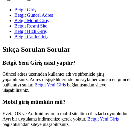
Betgit Giriş
Betgit Güncel Adres
Betgit Mobil Giriş
Betgit Resmi Site
Betgit Hızlı Giriş
Betgit Canlı Giriş
Sıkça Sorulan Sorular
Betgit Yeni Giriş nasıl yapılır?
Güncel adres üzerinden kullanıcı adı ve şifrenizle giriş
yapabilirsiniz. Adres değişikliklerinde bu sayfa her zaman en güncel
bağlantıyı sunar.
Betgit Yeni Giriş
bağlantısından siteye
ulaşabilirsiniz.
Mobil giriş mümkün mü?
Evet. iOS ve Android uyumlu mobil site tüm cihazlarla uyumludur.
Ayrı bir uygulama indirmenize gerek yoktur.
Betgit Yeni Giriş
bağlantısından siteye ulaşabilirsiniz.