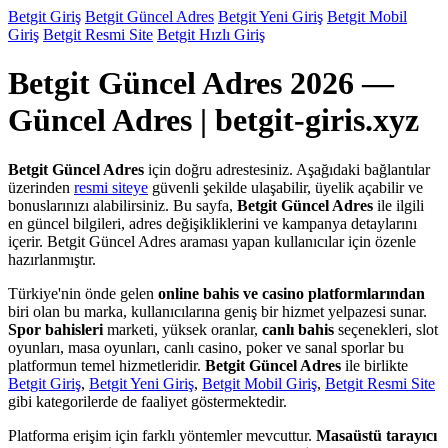
Betgit Giriş
Betgit Güncel Adres
Betgit Yeni Giriş
Betgit Mobil
Giriş
Betgit Resmi Site
Betgit Hızlı Giriş
Betgit Güncel Adres 2026 —
Güncel Adres | betgit-giris.xyz
Betgit Güncel Adres
için doğru adrestesiniz. Aşağıdaki bağlantılar
üzerinden
resmi siteye
güvenli şekilde ulaşabilir, üyelik açabilir ve
bonuslarınızı alabilirsiniz. Bu sayfa,
Betgit Güncel Adres
ile ilgili
en güncel bilgileri, adres değişikliklerini ve kampanya detaylarını
içerir. Betgit Güncel Adres araması yapan kullanıcılar için özenle
hazırlanmıştır.
Türkiye'nin önde gelen
online bahis ve casino platformlarından
biri olan bu marka, kullanıcılarına geniş bir hizmet yelpazesi sunar.
Spor bahisleri
marketi, yüksek oranlar,
canlı bahis
seçenekleri, slot
oyunları, masa oyunları, canlı casino, poker ve sanal sporlar bu
platformun temel hizmetleridir.
Betgit Güncel Adres
ile birlikte
Betgit Giriş
,
Betgit Yeni Giriş
,
Betgit Mobil Giriş
,
Betgit Resmi Site
gibi kategorilerde de faaliyet göstermektedir.
Platforma erişim için farklı yöntemler mevcuttur.
Masaüstü tarayıcı