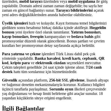
üzerinden,
mobil tarayıcı
üzerinden veya
mobil uygulama
ile giriş
yapılabilir. Domain adresi zaman zaman değişebilir; bu sayfa her
zaman en güncel bağlantıyı sunar.
Tarayıcı bildirimlerini
açarak
yeni adres değişikliklerinden anında haberdar olabilirsiniz.
Üyelik işlemleri
hızlı ve kolaydır. Kayıt formuna temel bilgilerinizi
girdikten sonra hesabınız birkaç dakika içinde aktifleşir.
Hoşgeldin
bonusu
yeni üyelere özel olarak tanımlanır.
Yatırım bonusları
,
kayıp bonusları
,
freespin
kampanyaları ve
bedava bahis
gibi
promosyonlar düzenli olarak güncellenir. Bonus şartları ve çevrim
kuralları her promosyonun detay sayfasında açıkça belirtilir.
Para yatırma ve çekme
işlemleri Türk Lirası dahil pek çok
yöntemle yapılabilir.
Banka havalesi
,
kredi kartı
,
cepbank
,
QR
kod
,
kripto para
ve
elektronik cüzdan
seçenekleri mevcuttur.
Çekim talepleri genellikle 24 saat içinde işleme alınır.
7/24 canlı
destek
hattı tüm sorularınız için hizmetinizdedir.
Güvenlik
açısından platform,
256-bit SSL şifreleme
, lisanslı altyapı
ve bağımsız denetim mekanizmalarıyla korunur. Kullanıcı bilgileri
üçüncü taraflarla paylaşılmaz.
Sorumlu oyun
ilkeleri çerçevesinde
yaş doğrulaması ve hesap limiti belirleme gibi araçlar sunulur. 18
yaşından küçüklerin siteye erişimi engellenir.
İlgili Bağlantılar