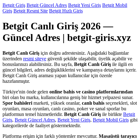
Betgit Giriş
Betgit Güncel Adres
Betgit Yeni Giriş
Betgit Mobil
Giriş
Betgit Resmi Site
Betgit Hızlı Giriş
Betgit Canlı Giriş 2026 —
Güncel Adres | betgit-giris.xyz
Betgit Canlı Giriş
için doğru adrestesiniz. Aşağıdaki bağlantılar
üzerinden
resmi siteye
güvenli şekilde ulaşabilir, üyelik açabilir ve
bonuslarınızı alabilirsiniz. Bu sayfa,
Betgit Canlı Giriş
ile ilgili en
güncel bilgileri, adres değişikliklerini ve kampanya detaylarını içerir.
Betgit Canlı Giriş araması yapan kullanıcılar için özenle
hazırlanmıştır.
Türkiye'nin önde gelen
online bahis ve casino platformlarından
biri olan bu marka, kullanıcılarına geniş bir hizmet yelpazesi sunar.
Spor bahisleri
marketi, yüksek oranlar,
canlı bahis
seçenekleri, slot
oyunları, masa oyunları, canlı casino, poker ve sanal sporlar bu
platformun temel hizmetleridir.
Betgit Canlı Giriş
ile birlikte
Betgit
Giriş
,
Betgit Güncel Adres
,
Betgit Yeni Giriş
,
Betgit Mobil Giriş
gibi
kategorilerde de faaliyet göstermektedir.
Platforma erişim için farklı yöntemler mevcuttur.
Masaüstü tarayıcı