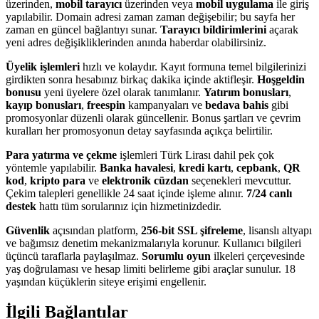
üzerinden,
mobil tarayıcı
üzerinden veya
mobil uygulama
ile giriş
yapılabilir. Domain adresi zaman zaman değişebilir; bu sayfa her
zaman en güncel bağlantıyı sunar.
Tarayıcı bildirimlerini
açarak
yeni adres değişikliklerinden anında haberdar olabilirsiniz.
Üyelik işlemleri
hızlı ve kolaydır. Kayıt formuna temel bilgilerinizi
girdikten sonra hesabınız birkaç dakika içinde aktifleşir.
Hoşgeldin
bonusu
yeni üyelere özel olarak tanımlanır.
Yatırım bonusları
,
kayıp bonusları
,
freespin
kampanyaları ve
bedava bahis
gibi
promosyonlar düzenli olarak güncellenir. Bonus şartları ve çevrim
kuralları her promosyonun detay sayfasında açıkça belirtilir.
Para yatırma ve çekme
işlemleri Türk Lirası dahil pek çok
yöntemle yapılabilir.
Banka havalesi
,
kredi kartı
,
cepbank
,
QR
kod
,
kripto para
ve
elektronik cüzdan
seçenekleri mevcuttur.
Çekim talepleri genellikle 24 saat içinde işleme alınır.
7/24 canlı
destek
hattı tüm sorularınız için hizmetinizdedir.
Güvenlik
açısından platform,
256-bit SSL şifreleme
, lisanslı altyapı
ve bağımsız denetim mekanizmalarıyla korunur. Kullanıcı bilgileri
üçüncü taraflarla paylaşılmaz.
Sorumlu oyun
ilkeleri çerçevesinde
yaş doğrulaması ve hesap limiti belirleme gibi araçlar sunulur. 18
yaşından küçüklerin siteye erişimi engellenir.
İlgili Bağlantılar