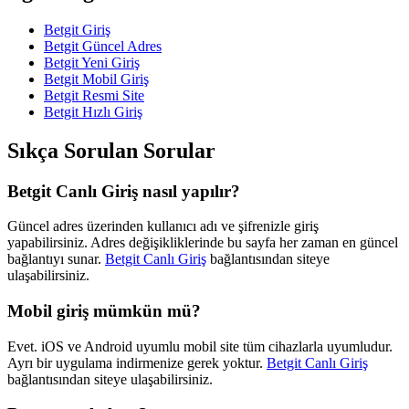
Betgit Giriş
Betgit Güncel Adres
Betgit Yeni Giriş
Betgit Mobil Giriş
Betgit Resmi Site
Betgit Hızlı Giriş
Sıkça Sorulan Sorular
Betgit Canlı Giriş nasıl yapılır?
Güncel adres üzerinden kullanıcı adı ve şifrenizle giriş
yapabilirsiniz. Adres değişikliklerinde bu sayfa her zaman en güncel
bağlantıyı sunar.
Betgit Canlı Giriş
bağlantısından siteye
ulaşabilirsiniz.
Mobil giriş mümkün mü?
Evet. iOS ve Android uyumlu mobil site tüm cihazlarla uyumludur.
Ayrı bir uygulama indirmenize gerek yoktur.
Betgit Canlı Giriş
bağlantısından siteye ulaşabilirsiniz.