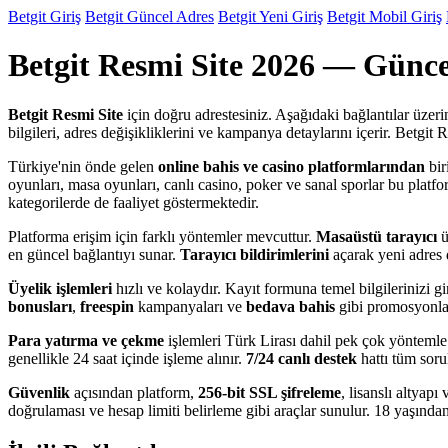
Betgit Giriş
Betgit Güncel Adres
Betgit Yeni Giriş
Betgit Mobil Giriş
Betgit Resmi Site 2026 — Güncel 
Betgit Resmi Site
için doğru adrestesiniz. Aşağıdaki bağlantılar üzer
bilgileri, adres değişikliklerini ve kampanya detaylarını içerir. Betgit 
Türkiye'nin önde gelen
online bahis ve casino platformlarından
bir
oyunları, masa oyunları, canlı casino, poker ve sanal sporlar bu platf
kategorilerde de faaliyet göstermektedir.
Platforma erişim için farklı yöntemler mevcuttur.
Masaüstü tarayıcı
ü
en güncel bağlantıyı sunar.
Tarayıcı bildirimlerini
açarak yeni adres d
Üyelik işlemleri
hızlı ve kolaydır. Kayıt formuna temel bilgilerinizi gi
bonusları
,
freespin
kampanyaları ve
bedava bahis
gibi promosyonlar 
Para yatırma ve çekme
işlemleri Türk Lirası dahil pek çok yöntemle 
genellikle 24 saat içinde işleme alınır.
7/24 canlı destek
hattı tüm sorul
Güvenlik
açısından platform,
256-bit SSL şifreleme
, lisanslı altyap
doğrulaması ve hesap limiti belirleme gibi araçlar sunulur. 18 yaşından