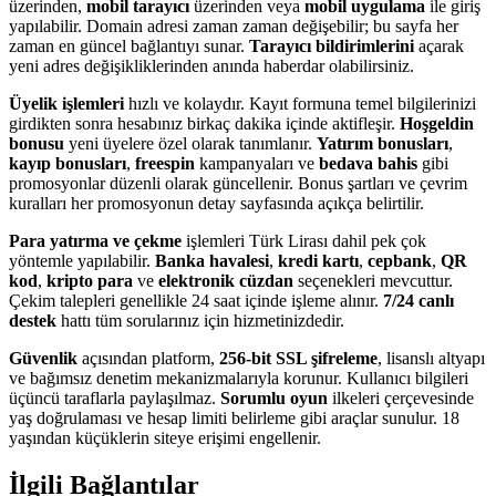
üzerinden,
mobil tarayıcı
üzerinden veya
mobil uygulama
ile giriş
yapılabilir. Domain adresi zaman zaman değişebilir; bu sayfa her
zaman en güncel bağlantıyı sunar.
Tarayıcı bildirimlerini
açarak
yeni adres değişikliklerinden anında haberdar olabilirsiniz.
Üyelik işlemleri
hızlı ve kolaydır. Kayıt formuna temel bilgilerinizi
girdikten sonra hesabınız birkaç dakika içinde aktifleşir.
Hoşgeldin
bonusu
yeni üyelere özel olarak tanımlanır.
Yatırım bonusları
,
kayıp bonusları
,
freespin
kampanyaları ve
bedava bahis
gibi
promosyonlar düzenli olarak güncellenir. Bonus şartları ve çevrim
kuralları her promosyonun detay sayfasında açıkça belirtilir.
Para yatırma ve çekme
işlemleri Türk Lirası dahil pek çok
yöntemle yapılabilir.
Banka havalesi
,
kredi kartı
,
cepbank
,
QR
kod
,
kripto para
ve
elektronik cüzdan
seçenekleri mevcuttur.
Çekim talepleri genellikle 24 saat içinde işleme alınır.
7/24 canlı
destek
hattı tüm sorularınız için hizmetinizdedir.
Güvenlik
açısından platform,
256-bit SSL şifreleme
, lisanslı altyapı
ve bağımsız denetim mekanizmalarıyla korunur. Kullanıcı bilgileri
üçüncü taraflarla paylaşılmaz.
Sorumlu oyun
ilkeleri çerçevesinde
yaş doğrulaması ve hesap limiti belirleme gibi araçlar sunulur. 18
yaşından küçüklerin siteye erişimi engellenir.
İlgili Bağlantılar