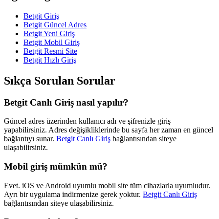
Betgit Giriş
Betgit Güncel Adres
Betgit Yeni Giriş
Betgit Mobil Giriş
Betgit Resmi Site
Betgit Hızlı Giriş
Sıkça Sorulan Sorular
Betgit Canlı Giriş nasıl yapılır?
Güncel adres üzerinden kullanıcı adı ve şifrenizle giriş
yapabilirsiniz. Adres değişikliklerinde bu sayfa her zaman en güncel
bağlantıyı sunar.
Betgit Canlı Giriş
bağlantısından siteye
ulaşabilirsiniz.
Mobil giriş mümkün mü?
Evet. iOS ve Android uyumlu mobil site tüm cihazlarla uyumludur.
Ayrı bir uygulama indirmenize gerek yoktur.
Betgit Canlı Giriş
bağlantısından siteye ulaşabilirsiniz.