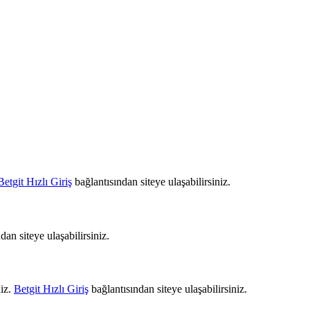
Betgit Hızlı Giriş
bağlantısından siteye ulaşabilirsiniz.
dan siteye ulaşabilirsiniz.
niz.
Betgit Hızlı Giriş
bağlantısından siteye ulaşabilirsiniz.