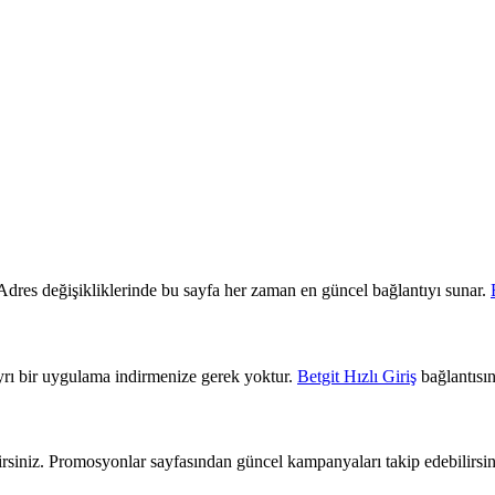
. Adres değişikliklerinde bu sayfa her zaman en güncel bağlantıyı sunar.
rı bir uygulama indirmenize gerek yoktur.
Betgit Hızlı Giriş
bağlantısın
lirsiniz. Promosyonlar sayfasından güncel kampanyaları takip edebilirsi