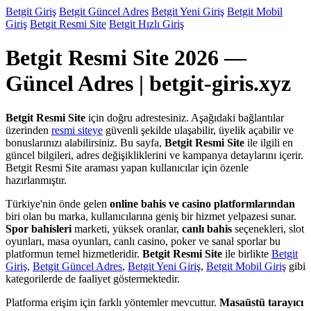
Betgit Giriş
Betgit Güncel Adres
Betgit Yeni Giriş
Betgit Mobil
Giriş
Betgit Resmi Site
Betgit Hızlı Giriş
Betgit Resmi Site 2026 —
Güncel Adres | betgit-giris.xyz
Betgit Resmi Site
için doğru adrestesiniz. Aşağıdaki bağlantılar
üzerinden
resmi siteye
güvenli şekilde ulaşabilir, üyelik açabilir ve
bonuslarınızı alabilirsiniz. Bu sayfa,
Betgit Resmi Site
ile ilgili en
güncel bilgileri, adres değişikliklerini ve kampanya detaylarını içerir.
Betgit Resmi Site araması yapan kullanıcılar için özenle
hazırlanmıştır.
Türkiye'nin önde gelen
online bahis ve casino platformlarından
biri olan bu marka, kullanıcılarına geniş bir hizmet yelpazesi sunar.
Spor bahisleri
marketi, yüksek oranlar,
canlı bahis
seçenekleri, slot
oyunları, masa oyunları, canlı casino, poker ve sanal sporlar bu
platformun temel hizmetleridir.
Betgit Resmi Site
ile birlikte
Betgit
Giriş
,
Betgit Güncel Adres
,
Betgit Yeni Giriş
,
Betgit Mobil Giriş
gibi
kategorilerde de faaliyet göstermektedir.
Platforma erişim için farklı yöntemler mevcuttur.
Masaüstü tarayıcı