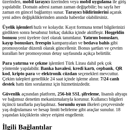
üzerinden,
mobil tarayıcı
üzerinden veya
mobil uygulama
ile giriş
yapılabilir. Domain adresi zaman zaman değişebilir; bu sayfa her
zaman en güncel bağlantıyı sunar.
Tarayıcı bildirimlerini
açarak
yeni adres değişikliklerinden anında haberdar olabilirsiniz.
Üyelik işlemleri
hızlı ve kolaydır. Kayıt formuna temel bilgilerinizi
girdikten sonra hesabınız birkaç dakika içinde aktifleşir.
Hoşgeldin
bonusu
yeni üyelere özel olarak tanımlanır.
Yatırım bonusları
,
kayıp bonusları
,
freespin
kampanyaları ve
bedava bahis
gibi
promosyonlar düzenli olarak güncellenir. Bonus şartları ve çevrim
kuralları her promosyonun detay sayfasında açıkça belirtilir.
Para yatırma ve çekme
işlemleri Türk Lirası dahil pek çok
yöntemle yapılabilir.
Banka havalesi
,
kredi kartı
,
cepbank
,
QR
kod
,
kripto para
ve
elektronik cüzdan
seçenekleri mevcuttur.
Çekim talepleri genellikle 24 saat içinde işleme alınır.
7/24 canlı
destek
hattı tüm sorularınız için hizmetinizdedir.
Güvenlik
açısından platform,
256-bit SSL şifreleme
, lisanslı altyapı
ve bağımsız denetim mekanizmalarıyla korunur. Kullanıcı bilgileri
üçüncü taraflarla paylaşılmaz.
Sorumlu oyun
ilkeleri çerçevesinde
yaş doğrulaması ve hesap limiti belirleme gibi araçlar sunulur. 18
yaşından küçüklerin siteye erişimi engellenir.
İlgili Bağlantılar