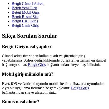
Betgit Güncel Adres
Betgit Yeni Giriş
Betgit Mobil Giriş
Betgit Resmi Site
Betgit Hızlı Giriş
Betgit Canlı Giriş
Sıkça Sorulan Sorular
Betgit Giriş nasıl yapılır?
Güncel adres üzerinden kullanıcı adı ve şifrenizle giriş
yapabilirsiniz. Adres değişikliklerinde bu sayfa her zaman en güncel
bağlantıyı sunar.
Betgit Giriş
bağlantısından siteye ulaşabilirsiniz.
Mobil giriş mümkün mü?
Evet. iOS ve Android uyumlu mobil site tüm cihazlarla uyumludur.
Ayrı bir uygulama indirmenize gerek yoktur.
Betgit Giriş
bağlantısından siteye ulaşabilirsiniz.
Bonus nasıl alınır?