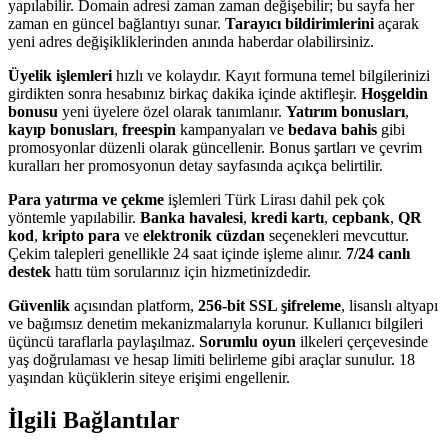
yapılabilir. Domain adresi zaman zaman değişebilir; bu sayfa her
zaman en güncel bağlantıyı sunar.
Tarayıcı bildirimlerini
açarak
yeni adres değişikliklerinden anında haberdar olabilirsiniz.
Üyelik işlemleri
hızlı ve kolaydır. Kayıt formuna temel bilgilerinizi
girdikten sonra hesabınız birkaç dakika içinde aktifleşir.
Hoşgeldin
bonusu
yeni üyelere özel olarak tanımlanır.
Yatırım bonusları
,
kayıp bonusları
,
freespin
kampanyaları ve
bedava bahis
gibi
promosyonlar düzenli olarak güncellenir. Bonus şartları ve çevrim
kuralları her promosyonun detay sayfasında açıkça belirtilir.
Para yatırma ve çekme
işlemleri Türk Lirası dahil pek çok
yöntemle yapılabilir.
Banka havalesi
,
kredi kartı
,
cepbank
,
QR
kod
,
kripto para
ve
elektronik cüzdan
seçenekleri mevcuttur.
Çekim talepleri genellikle 24 saat içinde işleme alınır.
7/24 canlı
destek
hattı tüm sorularınız için hizmetinizdedir.
Güvenlik
açısından platform,
256-bit SSL şifreleme
, lisanslı altyapı
ve bağımsız denetim mekanizmalarıyla korunur. Kullanıcı bilgileri
üçüncü taraflarla paylaşılmaz.
Sorumlu oyun
ilkeleri çerçevesinde
yaş doğrulaması ve hesap limiti belirleme gibi araçlar sunulur. 18
yaşından küçüklerin siteye erişimi engellenir.
İlgili Bağlantılar