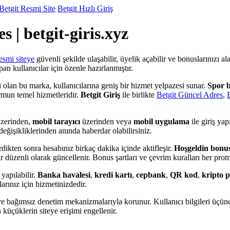
Betgit Resmi Site
Betgit Hızlı Giriş
 | betgit-giris.xyz
esmi siteye
güvenli şekilde ulaşabilir, üyelik açabilir ve bonuslarınızı al
an kullanıcılar için özenle hazırlanmıştır.
i olan bu marka, kullanıcılarına geniş bir hizmet yelpazesi sunar.
Spor b
ormun temel hizmetleridir.
Betgit Giriş
ile birlikte
Betgit Güncel Adres
,
zerinden,
mobil tarayıcı
üzerinden veya
mobil uygulama
ile giriş ya
eğişikliklerinden anında haberdar olabilirsiniz.
rdikten sonra hesabınız birkaç dakika içinde aktifleşir.
Hoşgeldin bonu
düzenli olarak güncellenir. Bonus şartları ve çevrim kuralları her prom
yapılabilir.
Banka havalesi
,
kredi kartı
,
cepbank
,
QR kod
,
kripto 
arınız için hizmetinizdedir.
ı ve bağımsız denetim mekanizmalarıyla korunur. Kullanıcı bilgileri üçün
 küçüklerin siteye erişimi engellenir.