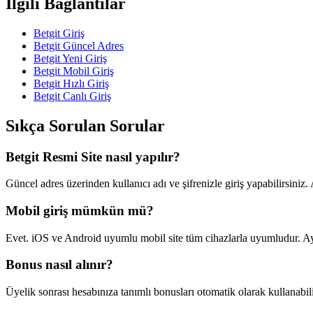
İlgili Bağlantılar
Betgit Giriş
Betgit Güncel Adres
Betgit Yeni Giriş
Betgit Mobil Giriş
Betgit Hızlı Giriş
Betgit Canlı Giriş
Sıkça Sorulan Sorular
Betgit Resmi Site nasıl yapılır?
Güncel adres üzerinden kullanıcı adı ve şifrenizle giriş yapabilirsiniz
Mobil giriş mümkün mü?
Evet. iOS ve Android uyumlu mobil site tüm cihazlarla uyumludur. Ay
Bonus nasıl alınır?
Üyelik sonrası hesabınıza tanımlı bonusları otomatik olarak kullanabi