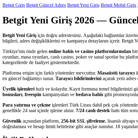
Betgit Giriş
Betgit Güncel Adres
Betgit Yeni Giriş
Betgit Mobil Giriş
Betgit Yeni Giriş 2026 — Güncel 
Betgit Yeni Giriş
için doğru adrestesiniz. Aşağıdaki bağlantılar üzer
bilgileri, adres değişikliklerini ve kampanya detaylarını içerir. Betgit 
Türkiye'nin önde gelen
online bahis ve casino platformlarından
bir
oyunları, masa oyunları, canlı casino, poker ve sanal sporlar bu platf
kategorilerde de faaliyet göstermektedir.
Platforma erişim için farklı yöntemler mevcuttur.
Masaüstü tarayıcı
ü
en güncel bağlantıyı sunar.
Tarayıcı bildirimlerini
açarak yeni adres d
Üyelik işlemleri
hızlı ve kolaydır. Kayıt formuna temel bilgilerinizi gi
bonusları
,
freespin
kampanyaları ve
bedava bahis
gibi promosyonlar 
Para yatırma ve çekme
işlemleri Türk Lirası dahil pek çok yöntemle 
genellikle 24 saat içinde işleme alınır.
7/24 canlı destek
hattı tüm sorul
Güvenlik
açısından platform,
256-bit SSL şifreleme
, lisanslı altyap
doğrulaması ve hesap limiti belirleme gibi araçlar sunulur. 18 yaşından