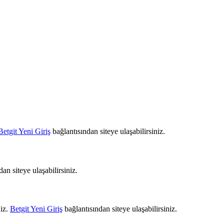
Betgit Yeni Giriş
bağlantısından siteye ulaşabilirsiniz.
an siteye ulaşabilirsiniz.
niz.
Betgit Yeni Giriş
bağlantısından siteye ulaşabilirsiniz.