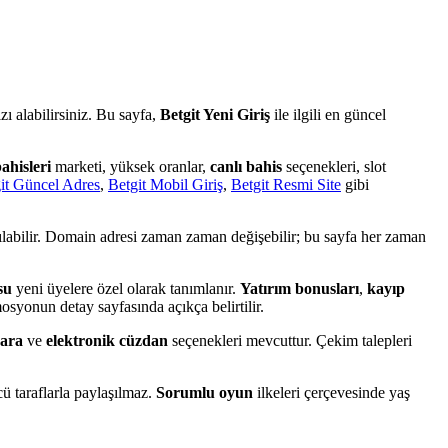
zı alabilirsiniz. Bu sayfa,
Betgit Yeni Giriş
ile ilgili en güncel
ahisleri
marketi, yüksek oranlar,
canlı bahis
seçenekleri, slot
it Güncel Adres
,
Betgit Mobil Giriş
,
Betgit Resmi Site
gibi
pılabilir. Domain adresi zaman zaman değişebilir; bu sayfa her zaman
su
yeni üyelere özel olarak tanımlanır.
Yatırım bonusları
,
kayıp
osyonun detay sayfasında açıkça belirtilir.
para
ve
elektronik cüzdan
seçenekleri mevcuttur. Çekim talepleri
cü taraflarla paylaşılmaz.
Sorumlu oyun
ilkeleri çerçevesinde yaş