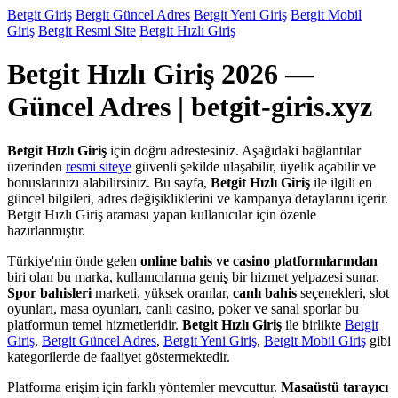
Betgit Giriş
Betgit Güncel Adres
Betgit Yeni Giriş
Betgit Mobil
Giriş
Betgit Resmi Site
Betgit Hızlı Giriş
Betgit Hızlı Giriş 2026 —
Güncel Adres | betgit-giris.xyz
Betgit Hızlı Giriş
için doğru adrestesiniz. Aşağıdaki bağlantılar
üzerinden
resmi siteye
güvenli şekilde ulaşabilir, üyelik açabilir ve
bonuslarınızı alabilirsiniz. Bu sayfa,
Betgit Hızlı Giriş
ile ilgili en
güncel bilgileri, adres değişikliklerini ve kampanya detaylarını içerir.
Betgit Hızlı Giriş araması yapan kullanıcılar için özenle
hazırlanmıştır.
Türkiye'nin önde gelen
online bahis ve casino platformlarından
biri olan bu marka, kullanıcılarına geniş bir hizmet yelpazesi sunar.
Spor bahisleri
marketi, yüksek oranlar,
canlı bahis
seçenekleri, slot
oyunları, masa oyunları, canlı casino, poker ve sanal sporlar bu
platformun temel hizmetleridir.
Betgit Hızlı Giriş
ile birlikte
Betgit
Giriş
,
Betgit Güncel Adres
,
Betgit Yeni Giriş
,
Betgit Mobil Giriş
gibi
kategorilerde de faaliyet göstermektedir.
Platforma erişim için farklı yöntemler mevcuttur.
Masaüstü tarayıcı