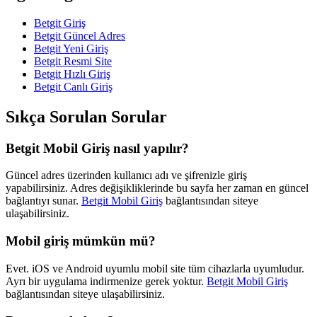
Betgit Giriş
Betgit Güncel Adres
Betgit Yeni Giriş
Betgit Resmi Site
Betgit Hızlı Giriş
Betgit Canlı Giriş
Sıkça Sorulan Sorular
Betgit Mobil Giriş nasıl yapılır?
Güncel adres üzerinden kullanıcı adı ve şifrenizle giriş
yapabilirsiniz. Adres değişikliklerinde bu sayfa her zaman en güncel
bağlantıyı sunar.
Betgit Mobil Giriş
bağlantısından siteye
ulaşabilirsiniz.
Mobil giriş mümkün mü?
Evet. iOS ve Android uyumlu mobil site tüm cihazlarla uyumludur.
Ayrı bir uygulama indirmenize gerek yoktur.
Betgit Mobil Giriş
bağlantısından siteye ulaşabilirsiniz.