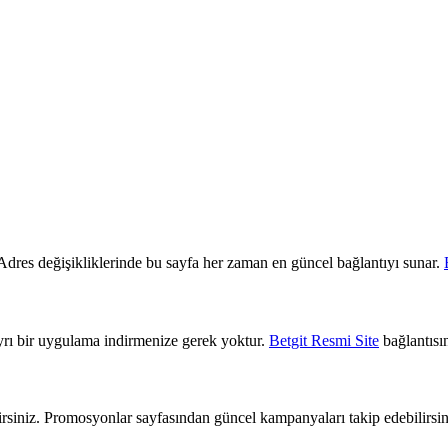
. Adres değişikliklerinde bu sayfa her zaman en güncel bağlantıyı sunar.
rı bir uygulama indirmenize gerek yoktur.
Betgit Resmi Site
bağlantısın
lirsiniz. Promosyonlar sayfasından güncel kampanyaları takip edebilirsi