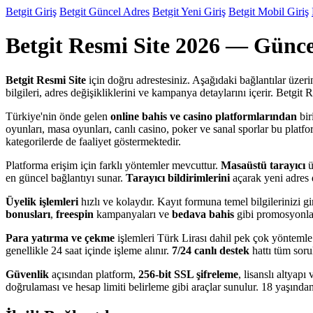
Betgit Giriş
Betgit Güncel Adres
Betgit Yeni Giriş
Betgit Mobil Giriş
Betgit Resmi Site 2026 — Güncel 
Betgit Resmi Site
için doğru adrestesiniz. Aşağıdaki bağlantılar üzer
bilgileri, adres değişikliklerini ve kampanya detaylarını içerir. Betgit 
Türkiye'nin önde gelen
online bahis ve casino platformlarından
bir
oyunları, masa oyunları, canlı casino, poker ve sanal sporlar bu platf
kategorilerde de faaliyet göstermektedir.
Platforma erişim için farklı yöntemler mevcuttur.
Masaüstü tarayıcı
ü
en güncel bağlantıyı sunar.
Tarayıcı bildirimlerini
açarak yeni adres d
Üyelik işlemleri
hızlı ve kolaydır. Kayıt formuna temel bilgilerinizi gi
bonusları
,
freespin
kampanyaları ve
bedava bahis
gibi promosyonlar 
Para yatırma ve çekme
işlemleri Türk Lirası dahil pek çok yöntemle 
genellikle 24 saat içinde işleme alınır.
7/24 canlı destek
hattı tüm sorul
Güvenlik
açısından platform,
256-bit SSL şifreleme
, lisanslı altyap
doğrulaması ve hesap limiti belirleme gibi araçlar sunulur. 18 yaşından