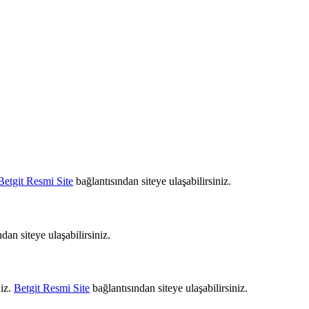
Betgit Resmi Site
bağlantısından siteye ulaşabilirsiniz.
dan siteye ulaşabilirsiniz.
niz.
Betgit Resmi Site
bağlantısından siteye ulaşabilirsiniz.