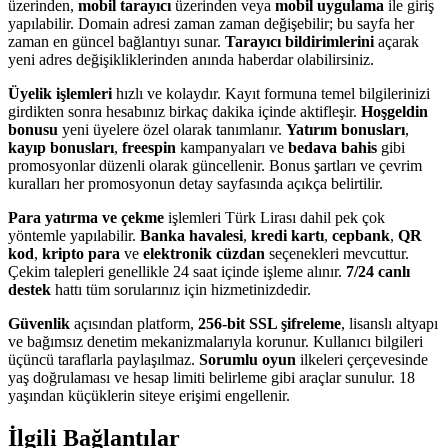
üzerinden,
mobil tarayıcı
üzerinden veya
mobil uygulama
ile giriş
yapılabilir. Domain adresi zaman zaman değişebilir; bu sayfa her
zaman en güncel bağlantıyı sunar.
Tarayıcı bildirimlerini
açarak
yeni adres değişikliklerinden anında haberdar olabilirsiniz.
Üyelik işlemleri
hızlı ve kolaydır. Kayıt formuna temel bilgilerinizi
girdikten sonra hesabınız birkaç dakika içinde aktifleşir.
Hoşgeldin
bonusu
yeni üyelere özel olarak tanımlanır.
Yatırım bonusları
,
kayıp bonusları
,
freespin
kampanyaları ve
bedava bahis
gibi
promosyonlar düzenli olarak güncellenir. Bonus şartları ve çevrim
kuralları her promosyonun detay sayfasında açıkça belirtilir.
Para yatırma ve çekme
işlemleri Türk Lirası dahil pek çok
yöntemle yapılabilir.
Banka havalesi
,
kredi kartı
,
cepbank
,
QR
kod
,
kripto para
ve
elektronik cüzdan
seçenekleri mevcuttur.
Çekim talepleri genellikle 24 saat içinde işleme alınır.
7/24 canlı
destek
hattı tüm sorularınız için hizmetinizdedir.
Güvenlik
açısından platform,
256-bit SSL şifreleme
, lisanslı altyapı
ve bağımsız denetim mekanizmalarıyla korunur. Kullanıcı bilgileri
üçüncü taraflarla paylaşılmaz.
Sorumlu oyun
ilkeleri çerçevesinde
yaş doğrulaması ve hesap limiti belirleme gibi araçlar sunulur. 18
yaşından küçüklerin siteye erişimi engellenir.
İlgili Bağlantılar