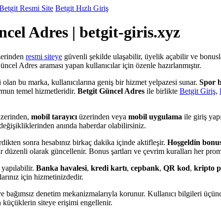
Betgit Resmi Site
Betgit Hızlı Giriş
el Adres | betgit-giris.xyz
üzerinden
resmi siteye
güvenli şekilde ulaşabilir, üyelik açabilir ve bonusl
 Güncel Adres araması yapan kullanıcılar için özenle hazırlanmıştır.
i olan bu marka, kullanıcılarına geniş bir hizmet yelpazesi sunar.
Spor b
ormun temel hizmetleridir.
Betgit Güncel Adres
ile birlikte
Betgit Giriş
,
zerinden,
mobil tarayıcı
üzerinden veya
mobil uygulama
ile giriş ya
eğişikliklerinden anında haberdar olabilirsiniz.
rdikten sonra hesabınız birkaç dakika içinde aktifleşir.
Hoşgeldin bonu
düzenli olarak güncellenir. Bonus şartları ve çevrim kuralları her prom
yapılabilir.
Banka havalesi
,
kredi kartı
,
cepbank
,
QR kod
,
kripto 
arınız için hizmetinizdedir.
ı ve bağımsız denetim mekanizmalarıyla korunur. Kullanıcı bilgileri üçün
 küçüklerin siteye erişimi engellenir.