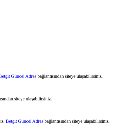
Betgit Güncel Adres
bağlantısından siteye ulaşabilirsiniz.
sından siteye ulaşabilirsiniz.
niz.
Betgit Güncel Adres
bağlantısından siteye ulaşabilirsiniz.