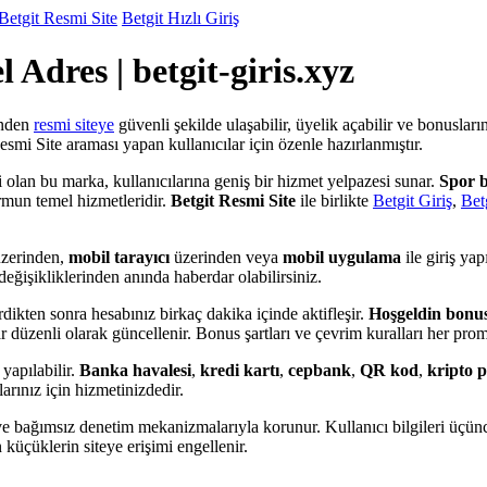
Betgit Resmi Site
Betgit Hızlı Giriş
Adres | betgit-giris.xyz
inden
resmi siteye
güvenli şekilde ulaşabilir, üyelik açabilir ve bonusların
Resmi Site araması yapan kullanıcılar için özenle hazırlanmıştır.
i olan bu marka, kullanıcılarına geniş bir hizmet yelpazesi sunar.
Spor b
ormun temel hizmetleridir.
Betgit Resmi Site
ile birlikte
Betgit Giriş
,
Bet
zerinden,
mobil tarayıcı
üzerinden veya
mobil uygulama
ile giriş ya
eğişikliklerinden anında haberdar olabilirsiniz.
rdikten sonra hesabınız birkaç dakika içinde aktifleşir.
Hoşgeldin bonu
düzenli olarak güncellenir. Bonus şartları ve çevrim kuralları her prom
yapılabilir.
Banka havalesi
,
kredi kartı
,
cepbank
,
QR kod
,
kripto 
arınız için hizmetinizdedir.
ı ve bağımsız denetim mekanizmalarıyla korunur. Kullanıcı bilgileri üçün
 küçüklerin siteye erişimi engellenir.