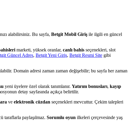
nızı alabilirsiniz. Bu sayfa,
Betgit Mobil Giriş
ile ilgili en güncel
ahisleri
marketi, yüksek oranlar,
canlı bahis
seçenekleri, slot
tgit Güncel Adres
,
Betgit Yeni Giriş
,
Betgit Resmi Site
gibi
pılabilir. Domain adresi zaman zaman değişebilir; bu sayfa her zaman
su
yeni üyelere özel olarak tanımlanır.
Yatırım bonusları
,
kayıp
osyonun detay sayfasında açıkça belirtilir.
para
ve
elektronik cüzdan
seçenekleri mevcuttur. Çekim talepleri
cü taraflarla paylaşılmaz.
Sorumlu oyun
ilkeleri çerçevesinde yaş