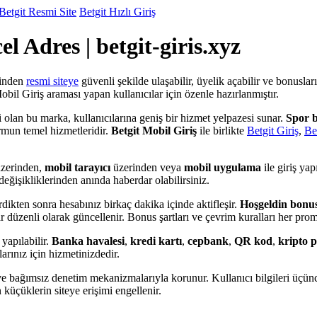
Betgit Resmi Site
Betgit Hızlı Giriş
 Adres | betgit-giris.xyz
rinden
resmi siteye
güvenli şekilde ulaşabilir, üyelik açabilir ve bonusları
Mobil Giriş araması yapan kullanıcılar için özenle hazırlanmıştır.
i olan bu marka, kullanıcılarına geniş bir hizmet yelpazesi sunar.
Spor b
ormun temel hizmetleridir.
Betgit Mobil Giriş
ile birlikte
Betgit Giriş
,
Be
zerinden,
mobil tarayıcı
üzerinden veya
mobil uygulama
ile giriş ya
eğişikliklerinden anında haberdar olabilirsiniz.
rdikten sonra hesabınız birkaç dakika içinde aktifleşir.
Hoşgeldin bonu
düzenli olarak güncellenir. Bonus şartları ve çevrim kuralları her prom
yapılabilir.
Banka havalesi
,
kredi kartı
,
cepbank
,
QR kod
,
kripto 
arınız için hizmetinizdedir.
ı ve bağımsız denetim mekanizmalarıyla korunur. Kullanıcı bilgileri üçün
 küçüklerin siteye erişimi engellenir.