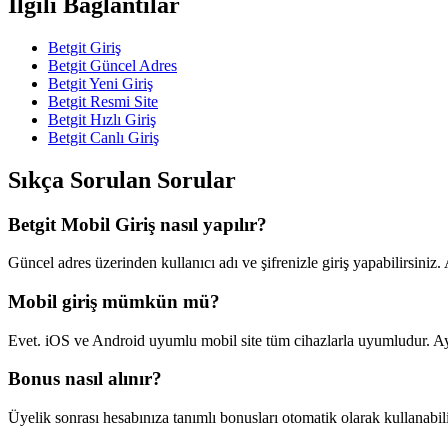
İlgili Bağlantılar
Betgit Giriş
Betgit Güncel Adres
Betgit Yeni Giriş
Betgit Resmi Site
Betgit Hızlı Giriş
Betgit Canlı Giriş
Sıkça Sorulan Sorular
Betgit Mobil Giriş nasıl yapılır?
Güncel adres üzerinden kullanıcı adı ve şifrenizle giriş yapabilirsiniz
Mobil giriş mümkün mü?
Evet. iOS ve Android uyumlu mobil site tüm cihazlarla uyumludur. Ay
Bonus nasıl alınır?
Üyelik sonrası hesabınıza tanımlı bonusları otomatik olarak kullanabi