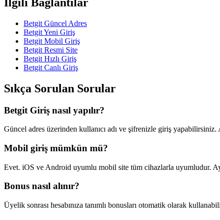
İlgili Bağlantılar
Betgit Güncel Adres
Betgit Yeni Giriş
Betgit Mobil Giriş
Betgit Resmi Site
Betgit Hızlı Giriş
Betgit Canlı Giriş
Sıkça Sorulan Sorular
Betgit Giriş nasıl yapılır?
Güncel adres üzerinden kullanıcı adı ve şifrenizle giriş yapabilirsiniz
Mobil giriş mümkün mü?
Evet. iOS ve Android uyumlu mobil site tüm cihazlarla uyumludur. Ay
Bonus nasıl alınır?
Üyelik sonrası hesabınıza tanımlı bonusları otomatik olarak kullanabi