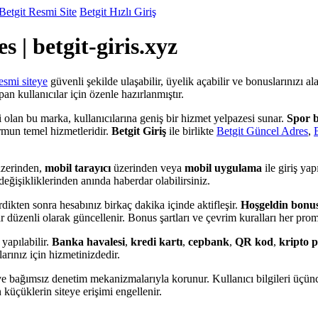
Betgit Resmi Site
Betgit Hızlı Giriş
 | betgit-giris.xyz
esmi siteye
güvenli şekilde ulaşabilir, üyelik açabilir ve bonuslarınızı al
an kullanıcılar için özenle hazırlanmıştır.
i olan bu marka, kullanıcılarına geniş bir hizmet yelpazesi sunar.
Spor b
ormun temel hizmetleridir.
Betgit Giriş
ile birlikte
Betgit Güncel Adres
,
zerinden,
mobil tarayıcı
üzerinden veya
mobil uygulama
ile giriş ya
eğişikliklerinden anında haberdar olabilirsiniz.
rdikten sonra hesabınız birkaç dakika içinde aktifleşir.
Hoşgeldin bonu
düzenli olarak güncellenir. Bonus şartları ve çevrim kuralları her prom
yapılabilir.
Banka havalesi
,
kredi kartı
,
cepbank
,
QR kod
,
kripto 
arınız için hizmetinizdedir.
ı ve bağımsız denetim mekanizmalarıyla korunur. Kullanıcı bilgileri üçün
 küçüklerin siteye erişimi engellenir.